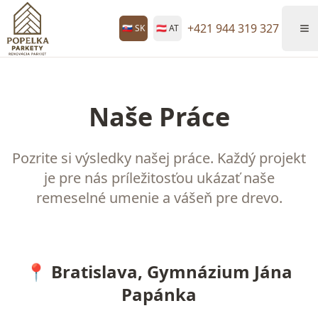
+421 944 319 327
🇸🇰 SK
🇦🇹 AT
Naše Práce
Pozrite si výsledky našej práce. Každý projekt
je pre nás príležitosťou ukázať naše
remeselné umenie a vášeň pre drevo.
📍 Bratislava, Gymnázium Jána
Papánka